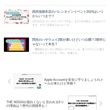
西武池袋本店のバレンタインイベント2024はいつ
トレンド
からいつまで？
2月14日はバレンタインデーですね！ まだ1月が始まったばかりで
すが、すでに百貨店ではバレンタ...
閃光のハサウェイ2部が遅いけどいつ公開？3部作じ
トレンド
ゃないって本当？
「機動戦士ガンダム 閃光のハサウェイ」は、多くのファンに愛さ
れる人気シリーズです。 特に、続編とな...
Apple Accountを安全に守りましょうのメ
ールが来たけど本物？
THE W2024が面白くないと言われる5つ
の理由は？歴代の視聴率も！