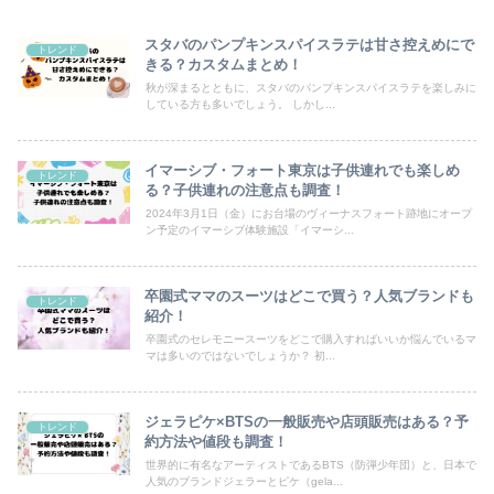
スタバのパンプキンスパイスラテは甘さ控えめにで
トレンド
きる？カスタムまとめ！
秋が深まるとともに、スタバのパンプキンスパイスラテを楽しみに
している方も多いでしょう。 しかし...
イマーシブ・フォート東京は子供連れでも楽しめ
トレンド
る？子供連れの注意点も調査！
2024年3月1日（金）にお台場のヴィーナスフォート跡地にオープ
ン予定のイマーシブ体験施設「イマーシ...
卒園式ママのスーツはどこで買う？人気ブランドも
トレンド
紹介！
卒園式のセレモニースーツをどこで購入すればいいか悩んでいるマ
マは多いのではないでしょうか？ 初...
ジェラピケ×BTSの一般販売や店頭販売はある？予
トレンド
約方法や値段も調査！
世界的に有名なアーティストであるBTS（防弾少年団）と、日本で
人気のブランドジェラーとピケ（gela...