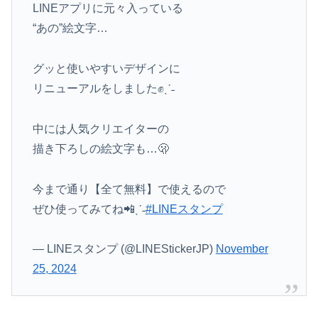
LINEアプリに元々入っている
“あの”絵文字…
グッと使いやすいデザインに
リニューアルをしました✊ˎˊ˗
中には人気クリエイターの
描き下ろしの絵文字も…🫢
今まで通り【全て無料】で使えるので
ぜひ使ってみてね📲ˎˊ˗
#LINEスタンプ
— LINEスタンプ (@LINEStickerJP)
November
25, 2024