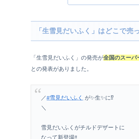
「生雪見だいふく」はどこで売
「生雪見だいふく」の発売が
全国のスーパ
との発表がありました。
／
#雪見だいふく
が✨生✨に⁉️
＼
雪見だいふくがチルドデザートに
なって新登場‼️