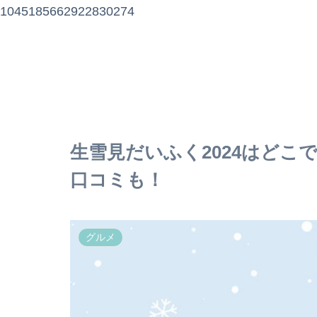
1045185662922830274
生雪見だいふく2024はどこ
口コミも！
グルメ