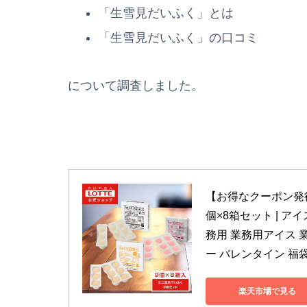
「生雪見だいふく」とは
「生雪見だいふく」の口コミ
について調査しました。
【お得なクーポン発
個×8箱セット | ア
務用 業務用アイス 
ー バレンタイン 福
楽天市場で見る