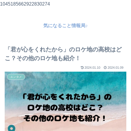
1045185662922830274
気になること情報局♪
「君が心をくれたから」のロケ地の高校はど
こ？その他のロケ地も紹介！
2024.01.10
2024.01.09
エンタメ