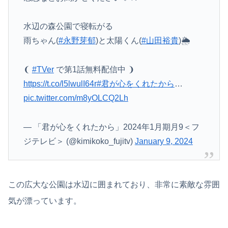
水辺の森公園で寝転がる
雨ちゃん(
#永野芽郁
)と太陽くん(
#山田裕貴
)🌦
❨
#TVer
で第1話無料配信中 ❩
https://t.co/l5lwulI64r
#君が心をくれたから
…
pic.twitter.com/m8yOLCQ2Lh
— 「君が心をくれたから」2024年1月期月9＜フ
ジテレビ＞ (@kimikoko_fujitv)
January 9, 2024
この広大な公園は水辺に囲まれており、非常に素敵な雰囲
気が漂っています。