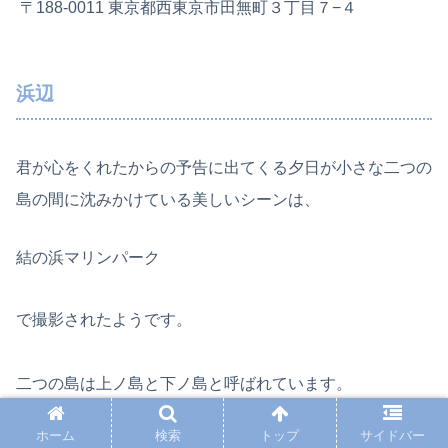
〒188-0011 東京都西東京市田無町３丁目７−４
浜辺
君が心をくれたからの予告に出てくる夕日が小さな二つの
島の間に沈みかけている美しいシーンは、
結の浜マリンパーク
で撮影されたようです。
二つの島は上ノ島と下ノ島と呼ばれています。
ホーム
検索
トップ
サイドバー
この場所からの夕日が本当にきれいで、ファンたちはその