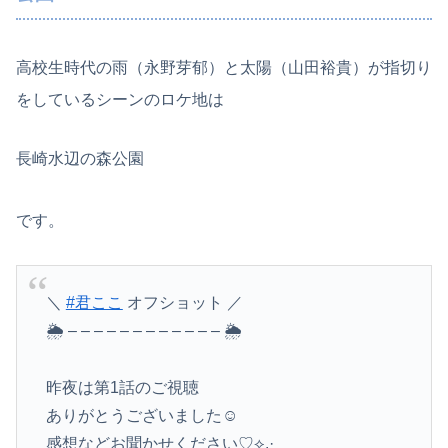
高校生時代の雨（永野芽郁）と太陽（山田裕貴）が指切り
をしているシーンのロケ地は
長崎水辺の森公園
です。
＼
#君ここ
オフショット ／
🌦 – – – – – – – – – – – – 🌦
昨夜は第1話のご視聴
ありがとうございました☺️
感想などお聞かせください♡⟡.·