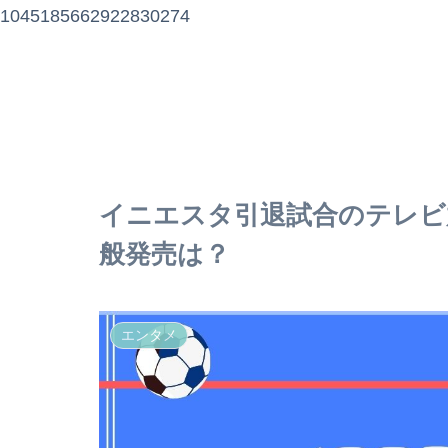
1045185662922830274
イニエスタ引退試合のテレビ
般発売は？
エンタメ