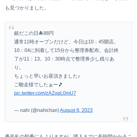
も見つかりました。
銀だこの日🐙88円
通常11時オープンだけど、今日は10：45開店。
10：04に到着して15分から整理券配布。会計終
了が11：13。10：30時点で整理券少し残りあ
り。
ちょっと早いお昼頂きました♪
ご馳走様でしたぁー🎵
pic.twitter.com/zAZopL0mU7
— nahi (@nahichan)
August 8, 2023
番号札の順番にもよりますが、購入までに長時間かかるこ