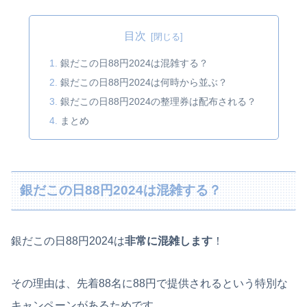
目次
銀だこの日88円2024は混雑する？
銀だこの日88円2024は何時から並ぶ？
銀だこの日88円2024の整理券は配布される？
まとめ
銀だこの日88円2024は混雑する？
銀だこの日88円2024は
非常に混雑します
！
その理由は、先着88名に88円で提供されるという特別な
キャンペーンがあるためです。