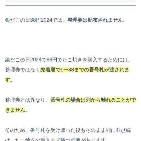
銀だこの日88円2024では、
整理券は配布されません
。
銀だこの日2024で88円でたこ焼きを購入するためには、
整理券ではなく
先着順で1〜88までの番号札が渡されま
す
。
整理券とは異なり、
番号札の場合は列から離れることがで
きません
。
そのため、番号札を受け取った後もそのまま列に並び続
け、たこ焼きの購入まで待つ必要があります。