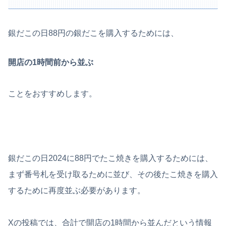
銀だこの日88円の銀だこを購入するためには、
開店の1時間前から並ぶ
ことをおすすめします。
銀だこの日2024に88円でたこ焼きを購入するためには、
まず番号札を受け取るために並び、その後たこ焼きを購入
するために再度並ぶ必要があります。
Xの投稿では、合計で開店の1時間から並んだという情報