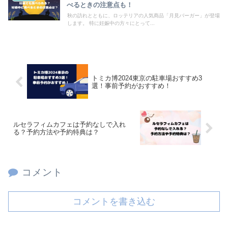
べるときの注意点も！
秋の訪れとともに、ロッテリアの人気商品「月見バーガー」が登場
します。 特に妊娠中の方々にとって...
トミカ博2024東京の駐車場おすすめ3
選！事前予約がおすすめ！
ルセラフィムカフェは予約なしで入れ
る？予約方法や予約特典は？
コメント
コメントを書き込む