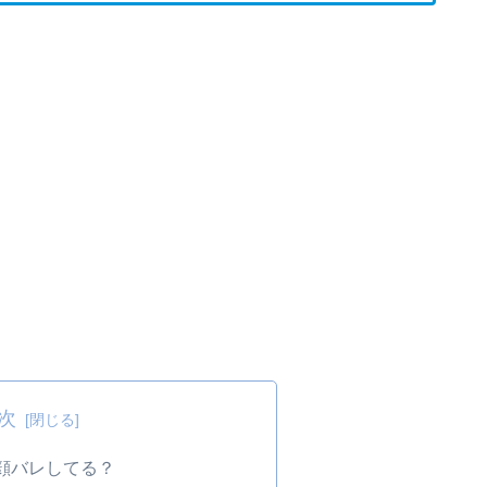
次
顔バレしてる？