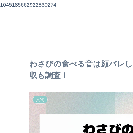
1045185662922830274
わさびの食べる音は顔バレし
収も調査！
人物