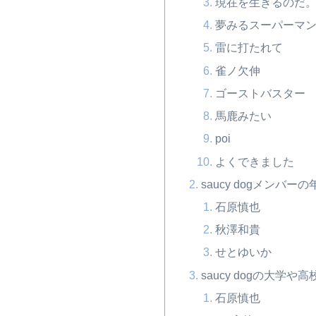
現在を生きるのだ
夢みるスーパーマ
雷に打たれて
雀ノ欠伸
ゴーストバスター
馬鹿みたい
poi
よくできました
saucy dogメン
石原慎也
秋澤和貴
せとゆいか
saucy dogの大学や
石原慎也