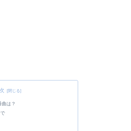
次
定番曲は？
界で