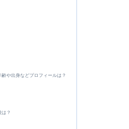
。
ン
バーの年齢や出身などプロフィールは？
高校は？