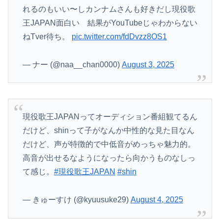
れるのもいい〜しカンナムさんも好きだし現役歌
王JAPAN面白い 結果がYouTubeじゃわからない
ねTver待ち。
pic.twitter.com/fdDvzz8OS1
— ナー (@naa__chan0000)
August 3, 2025
現役歌王JAPANってオーディション番組観てるん
だけど、shinって子がなんか中性的な見た目なん
だけど、声が特徴的で中低音がめっちゃ魅力的。
高音が出せるなようになったら向かうものなしっ
て感じ。
#現役歌王JAPAN
#shin
— きゅーすけ (@kyuusuke29)
August 4, 2025