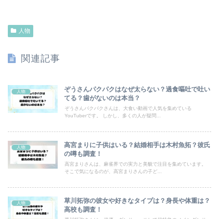
人物
関連記事
ぞうさんパクパクはなぜ太らない？過食嘔吐で吐い
人物
てる？歯がないのは本当？
ぞうさんパクパクさんは、大食い動画で人気を集めている
YouTuberです。 しかし、多くの人が疑問...
高宮まりに子供はいる？結婚相手は木村魚拓？彼氏
人物
の噂も調査！
高宮まりさんは、麻雀界での実力と美貌で注目を集めています。
そこで気になるのが、高宮まりさんの子ど...
草川拓弥の彼女や好きなタイプは？身長や体重は？
人物
高校も調査！