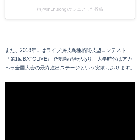
ℎ(@sh1n.song)がシェアした投稿
また、2018年にはライブ演技異種格闘技型コンテスト
『第1回BATOLIVE』で優勝経験があり、大学時代はアカ
ペラ全国大会の最終進出ステージという実績もあります。