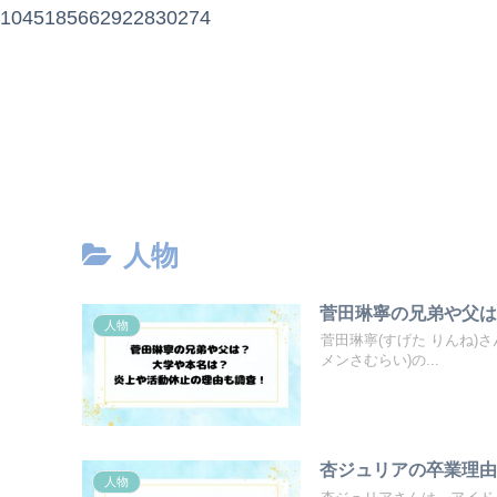
1045185662922830274
人物
菅田琳寧の兄弟や父
人物
菅田琳寧(すげた りんね)
メンさむらい)の...
杏ジュリアの卒業理
人物