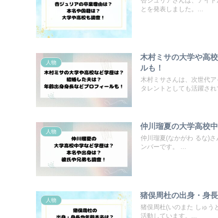
杏ジュリアさんは、アイドル
とを発表しました。...
木村ミサの大学や高
人物
ルも！
木村ミサさんは、次世代ア
タレントとしても活躍されて
仲川瑠夏の大学高校
人物
仲川瑠夏(なかがわ るな)さ
ンバーです。 ...
猪俣周杜の出身・身
人物
猪俣周杜(いのまた しゅうと
活動しています。...