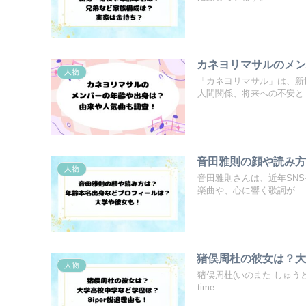
カネヨリマサルのメ
人物
「カネヨリマサル」は、新
人間関係、将来への不安と..
音田雅則の顔や読み
人物
音田雅則さんは、近年SN
楽曲や、心に響く歌詞が...
猪俣周杜の彼女は？大
人物
猪俣周杜(いのまた しゅうと
time...