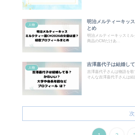
明治メルティーキッス
人物
とめ
明治メルティーキッスミルク
商品のCMだけあ...
吉澤嘉代子は結婚して
人物
吉澤嘉代子さんは物語を歌
そんな吉澤嘉代子さんは結婚
次